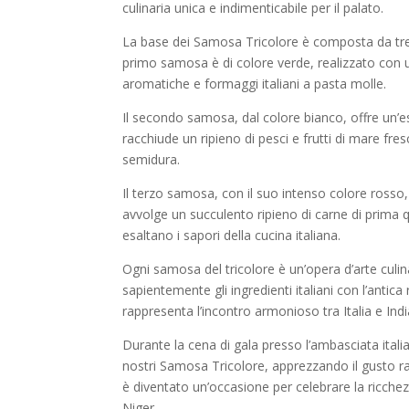
culinaria unica e indimenticabile per il palato.
La base dei Samosa Tricolore è composta da tre v
primo samosa è di colore verde, realizzato con un
aromatiche e formaggi italiani a pasta molle.
Il secondo samosa, dal colore bianco, offre un’e
racchiude un ripieno di pesci e frutti di mare fres
semidura.
Il terzo samosa, con il suo intenso colore rosso, 
avvolge un succulento ripieno di carne di prima
esaltano i sapori della cucina italiana.
Ogni samosa del tricolore è un’opera d’arte culina
sapientemente gli ingredienti italiani con l’antic
rappresenta l’incontro armonioso tra Italia e In
Durante la cena di gala presso l’ambasciata italia
nostri Samosa Tricolore, apprezzando il gusto raff
è diventato un’occasione per celebrare la ricchezza c
Niger.