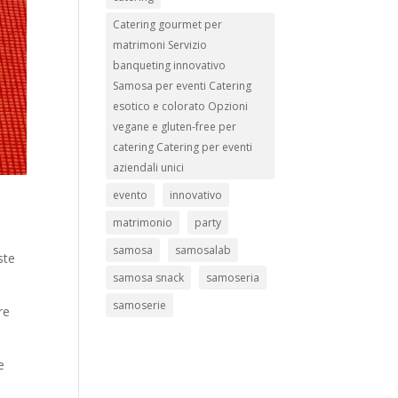
Catering gourmet per
matrimoni Servizio
banqueting innovativo
Samosa per eventi Catering
esotico e colorato Opzioni
vegane e gluten-free per
catering Catering per eventi
aziendali unici
evento
innovativo
matrimonio
party
e
samosa
samosalab
ste
samosa snack
samoseria
samoserie
re
e