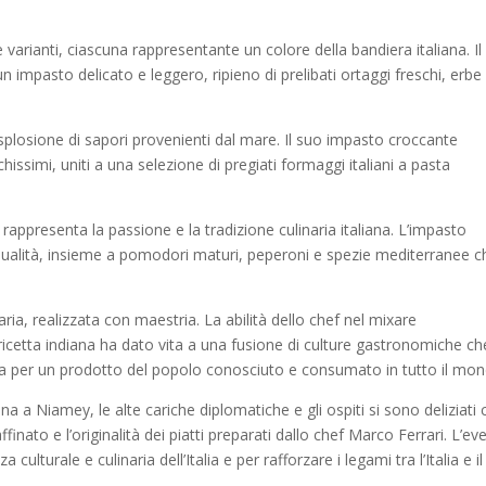
arianti, ciascuna rappresentante un colore della bandiera italiana. Il
 impasto delicato e leggero, ripieno di prelibati ortaggi freschi, erbe
splosione di sapori provenienti dal mare. Il suo impasto croccante
chissimi, uniti a una selezione di pregiati formaggi italiani a pasta
rappresenta la passione e la tradizione culinaria italiana. L’impasto
 qualità, insieme a pomodori maturi, peperoni e spezie mediterranee c
ria, realizzata con maestria. La abilità dello chef nel mixare
a ricetta indiana ha dato vita a una fusione di culture gastronomiche ch
dia per un prodotto del popolo conosciuto e consumato in tutto il mon
na a Niamey, le alte cariche diplomatiche e gli ospiti si sono deliziati 
inato e l’originalità dei piatti preparati dallo chef Marco Ferrari. L’ev
ulturale e culinaria dell’Italia e per rafforzare i legami tra l’Italia e il