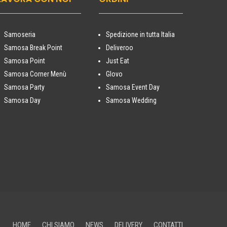
Samoseria
Spedizione in tutta Italia
Samosa Break Point
Deliveroo
Samosa Point
Just Eat
Samosa Corner Menù
Glovo
Samosa Party
Samosa Event Day
Samosa Day
Samosa Wedding
HOME
CHI SIAMO
NEWS
DELIVERY
CONTATTI