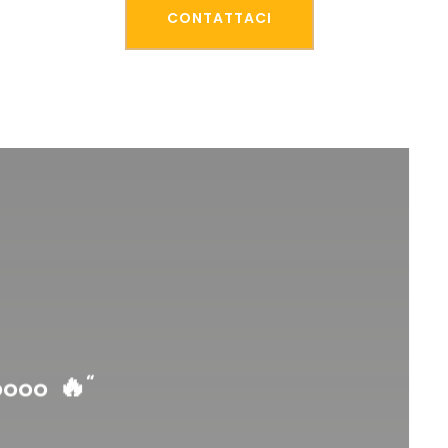
CONTATTACI
oooo 🔥
“